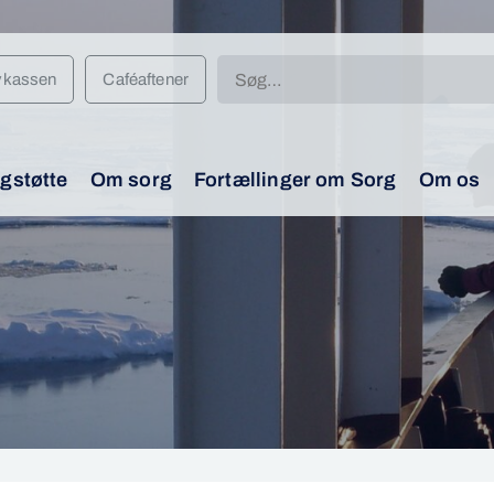
Søg
vkassen
Caféaftener
efter:
gstøtte
Om sorg
Fortællinger om Sorg
Om os