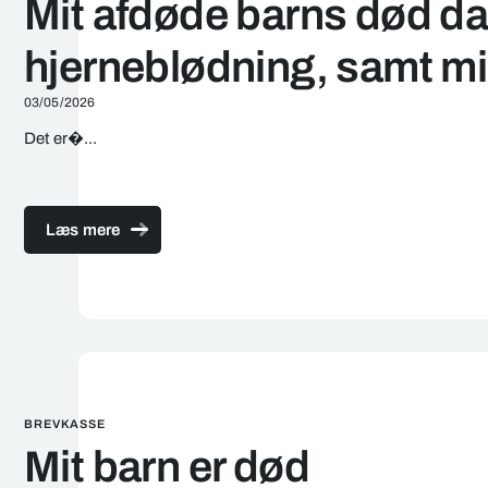
Mit afdøde barns død da
hjerneblødning, samt min
03/05/2026
Det er
�...
Læs mere
BREVKASSE
Mit barn er død