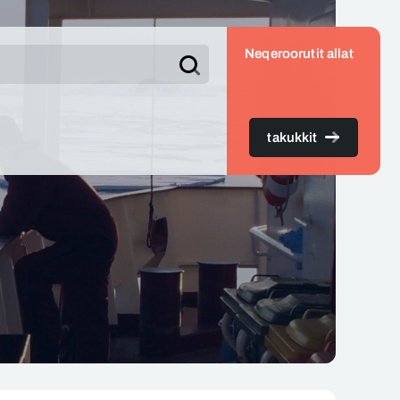
Neqeroorutit allat
Søg
takukkit