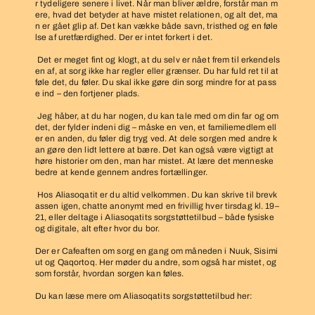
r tydeligere senere i livet. Når man bliver ældre, forstår man m
ere, hvad det betyder at have mistet relationen, og alt det, ma
n er gået glip af. Det kan vække både savn, tristhed og en føle
lse af uretfærdighed. Der er intet forkert i det.
Det er meget fint og klogt, at du selv er nået frem til erkendels
en af, at sorg ikke har regler eller grænser. Du har fuld ret til at
føle det, du føler. Du skal ikke gøre din sorg mindre for at pass
e ind – den fortjener plads.
Jeg håber, at du har nogen, du kan tale med om din far og om
det, der fylder indeni dig – måske en ven, et familiemedlem ell
er en anden, du føler dig tryg ved. At dele sorgen med andre k
an gøre den lidt lettere at bære. Det kan også være vigtigt at
høre historier om den, man har mistet. At lære det menneske
bedre at kende gennem andres fortællinger.
Hos Aliasoqatit er du altid velkommen. Du kan skrive til brevk
assen igen, chatte anonymt med en frivillig hver tirsdag kl. 19–
21, eller deltage i Aliasoqatits sorgstøttetilbud – både fysiske
og digitale, alt efter hvor du bor.
Der er Cafeaften om sorg en gang om måneden i Nuuk, Sisimi
ut og Qaqortoq. Her møder du andre, som også har mistet, og
som forstår, hvordan sorgen kan føles.
Du kan læse mere om Aliasoqatits sorgstøttetilbud her: