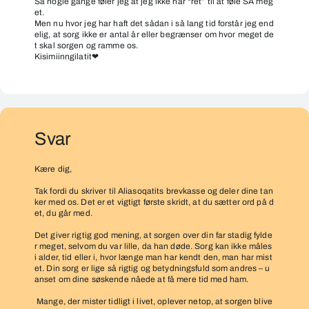
Så nogle gange føler jeg at jeg ik
ke
har “ret” til at føle SÅ meg
et.
Men nu hvor jeg har haft det sådan i så lang tid forstår jeg
end
elig,
at sorg
ikke er
antal
år
eller begrænser om hvor meget de
t skal sorge
n
og ramme os.
Kisimiinngilatit
❤
Svar
Kære dig,
Tak fordi du skriver til Aliasoqatits brevkasse og deler dine tan
ker med os. Det er et vigtigt første skridt, at du sætter ord på d
et, du går med.
Det giver rigtig god mening, at sorgen over din far stadig fylde
r meget, selvom du var lille, da han døde. Sorg kan ikke måles
i alder, tid eller i, hvor længe man har kendt den, man har mist
et. Din sorg er lige så rigtig og betydningsfuld som andres – u
anset om dine søskende nåede at få mere tid med ham.
Mange, der mister tidligt i livet, oplever netop, at sorgen blive