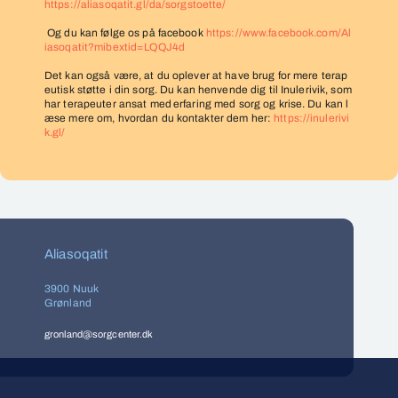
https://aliasoqatit.gl/da/sorgstoette/
Og du kan følge os på facebook
https://www.facebook.com/Al
iasoqatit?mibextid=LQQJ4d
Det kan også være, at du oplever at have brug for mere terap
eutisk støtte i din sorg. Du kan henvende dig til Inulerivik, som
har terapeuter ansat med
erfaring med sorg og krise. Du kan l
æse mere om, hvordan du kontakter dem her:
https://inulerivi
k.gl/
Aliasoqatit
3900 Nuuk
Grønland
gronland@sorgcenter.dk