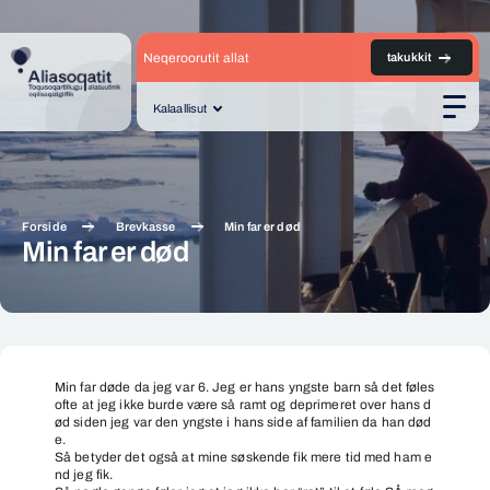
Neqeroorutit allat
takukkit
Kalaallisut
Men
Forside
Brevkasse
Min far er død
Min far er død
Min
far
Min far døde da jeg var 6. Jeg er hans yn
g
ste barn så det føles
ofte at jeg ikke burde være så ramt og depr
i
meret over hans d
er
ød siden jeg var den yngste i hans side af familien da han død
død
e.
Så betyder det også at mine søskende fik mere tid med ham e
nd jeg fik.