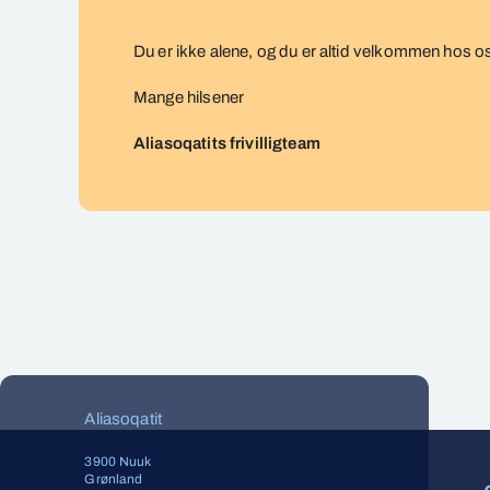
Du er ikke alene, og du er altid velkommen hos o
Mange hilsener
Aliasoqatits frivilligteam
Aliasoqatit
3900 Nuuk
Grønland