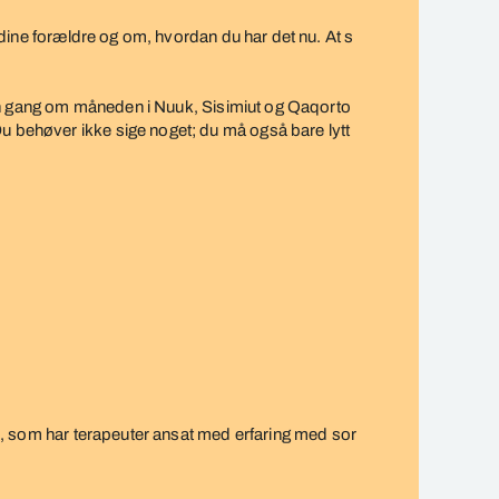
m dine forældre og om, hvordan du har det nu. At s
rg én gang om måneden i Nuuk, Sisimiut og Qaqorto
u behøver ikke sige noget; du må også bare lytt
, som har terapeuter ansat med erfaring med sor