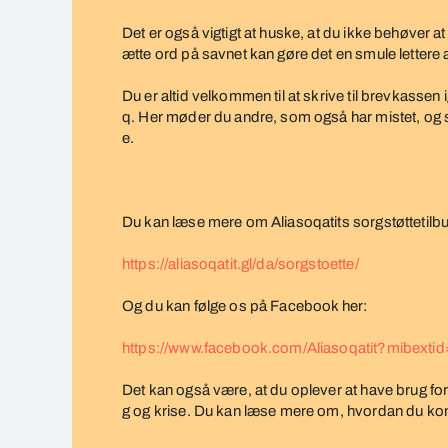
Det er også vigtigt at huske, at du ikke behøver a
ætte ord på savnet kan gøre det en smule lettere 
Du er altid velkommen til at skrive til brevkasse
q. Her møder du andre, som også har mistet, og s
e.
Du kan læse mere om Aliasoqatits sorgstøttetilbu
https://aliasoqatit.gl/da/sorgstoette/
Og du kan følge os på Facebook her:
https://www.facebook.com/Aliasoqatit?mibext
Det kan også være, at du oplever at have brug for 
g og krise. Du kan læse mere om, hvordan du ko