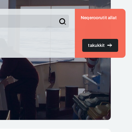
Neqeroorutit allat
Søg
takukkit