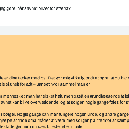
eg gøre, når savnet bliver for stærkt?
deler dine tanker med os. Det gør mig virkelig ondt at høre, at du har
føle sig helt forladt – uanset hvor gammel man er.
n mennesker, man har elsket højt, men også en grundlæggende følelse 
savnet kan blive overvældende, og at sorgen nogle gange føles for stæ
 bølger. Nogle gange kan man fungere nogenlunde, og andre gange k
t hjælpe at finde små måder at være med sorgen på, fremfor at kæmpe
e døde gennem minder, billeder eller ritualer.