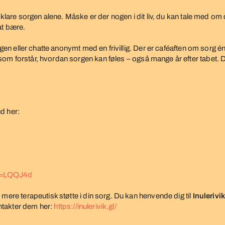
t klare sorgen alene. Måske er der nogen i dit liv, du kan tale med o
at bære.
n igen eller chatte anonymt med en frivillig. Der er caféaften om so
om forstår, hvordan sorgen kan føles – også mange år efter tabet. D
d her:
id=LQQJ4d
mere terapeutisk støtte i din sorg. Du kan henvende dig til
Inulerivik
ntakter dem her:
https://inulerivik.gl/