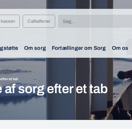
Søg
vkassen
Caféaftener
efter:
gstøtte
Om sorg
Fortællinger om Sorg
Om os
fter et tab
f sorg efter et tab