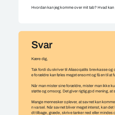
Konsekvenserne
af
Hvordan kan jeg
komme over
mit tab? Hvad kan j
sorg
efter
et
tab
Svar
Kære dig,
Tak fordi du skriver til Aliasoqatits brevkasse og 
e forældre kan føles meget ensomt og få en til at 
Når man mister sine forældre, mister man ikke ku
støtte og omsorg. Det giver rigtig god mening, at 
Mange mennesker oplever, at savnet kan komme i
n varsel. Når savnet bliver meget intenst, kan de
dt tilbage, græde, skrive tanker ned eller mindes d