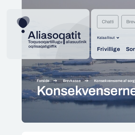
Chatti
Bre
Kalaallisut
Frivillige
Sor
Forside
Brevkasse
Konsekvenserne af sorg e
Konsekvenserne a