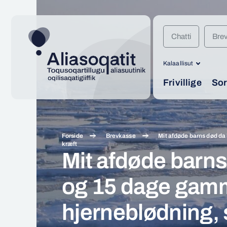
Chatti
Bre
Kalaallisut
Frivillige
Sor
Forside
Brevkasse
Mit afdøde barns død da
kræft
Mit afdøde barn
og 15 dage gamm
hjerneblødning, 