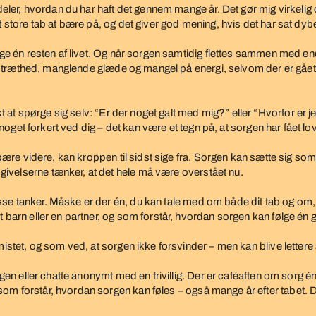
 deler, hvordan du har haft det gennem mange år. Det gør mig virkelig
 store tab at bære på, og det giver god mening, hvis det har sat dybe s
ølge én resten af livet. Og når sorgen samtidig flettes sammen med en
vet træthed, manglende glæde og mangel på energi, selvom der er gået 
 at spørge sig selv:
“Er der noget galt med mig?”
eller
“Hvorfor er j
r noget forkert ved dig – det kan være et tegn på, at sorgen har fået lov
og bære videre, kan kroppen til sidst sige fra. Sorgen kan sætte sig
ivelserne tænker, at det hele må være overstået nu.
se tanker. Måske er der én, du kan tale med om både dit tab og om, 
t barn eller en partner, og som forstår, hvordan sorgen kan følge én 
mistet, og som ved, at sorgen ikke forsvinder – men kan blive lettere
n igen eller chatte anonymt med en frivillig. Der er caféaften om so
om forstår, hvordan sorgen kan føles – også mange år efter tabet. D