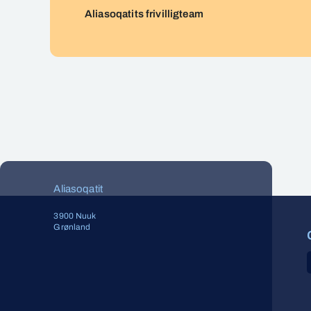
Aliasoqatits frivilligteam
Aliasoqatit
3900 Nuuk
Grønland