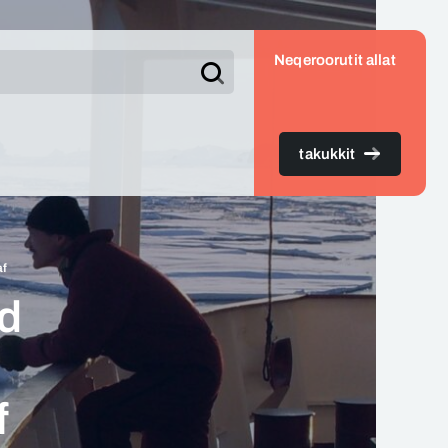
Neqeroorutit allat
Søg
takukkit
af
ed
f