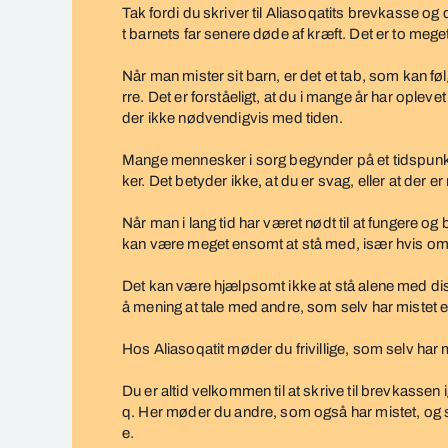
Tak fordi du skriver til Aliasoqatits brevkasse og
gammel
t barnets far senere døde af kræft. Det er to meget
af
en
Når man mister sit barn, er det et tab, som kan f
hjerneblødning,
rre. Det er forståeligt, at du i mange år har ople
der ikke nødvendigvis med tiden.
samt
min
Mange mennesker i sorg begynder på et tidspunkt
far
ker. Det betyder ikke, at du er svag, eller at der e
der
døde
Når man i lang tid har været nødt til at fungere 
kan være meget ensomt at stå med, især hvis omg
af
kræft
Det kan være hjælpsomt ikke at stå alene med dis
å mening at tale med andre, som selv har mistet e
Hos Aliasoqatit møder du frivillige, som selv har 
Du er altid velkommen til at skrive til brevkasse
q. Her møder du andre, som også har mistet, og s
e.