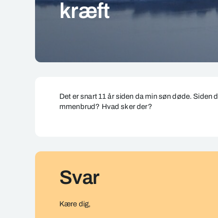
kræft
Mit
afdøde
Det er
snart
11 år siden
da
min søn døde. Siden d
barns
mmenbrud
?
Hvad
sk
er
der?
død
da
han
var
1
Svar
måned
og
15
Kære dig,
dage