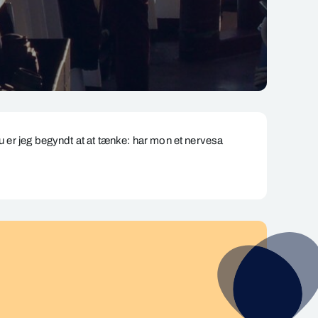
Nu
er jeg
begynd
t
at
at
tænke:
har mon et nervesa