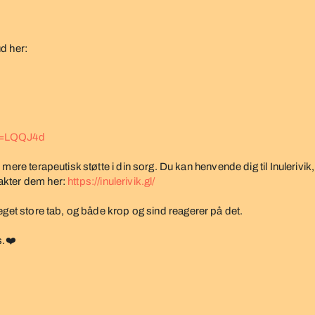
d her:
id=LQQJ4d
mere terapeutisk støtte i din sorg. Du kan henvende dig til Inuleriv
akter dem her:
https://inulerivik.gl/
eget store tab, og både krop og sind reagerer på det.
s.
❤