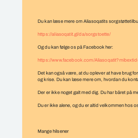
Du kan læse mere om Aliasoqatits sorgstøttetilbu
https://aliasoqatit.gl/da/sorgstoette/
Og du kan følge os på Facebook her:
https://www.facebook.com/Aliasoqatit?mibext
Det kan også være, at du oplever at have brug for 
og krise. Du kan læse mere om, hvordan du kont
Der er ikke noget galt med dig. Du har båret på m
Du er ikke alene, og du er altid velkommen hos o
Mange hilsener