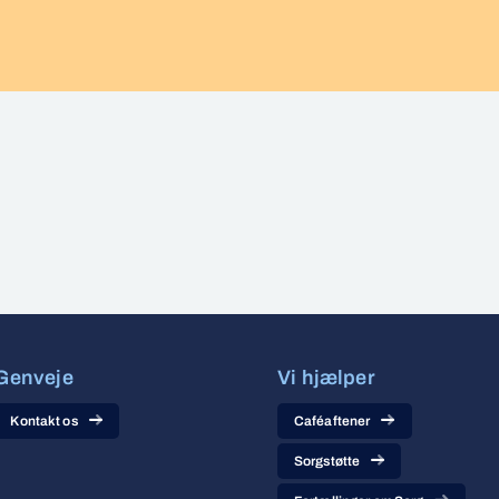
Genveje
Vi hjælper
Kontakt os
Caféaftener
Sorgstøtte