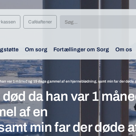
Søg
vkassen
Caféaftener
efter:
gstøtte
Om sorg
Fortællinger om Sorg
Om os
 han var 1 måned og 15 dage gammel af en hjerneblødning, samt min far der døde 
s død da han var 1 mån
el af en
samt min far der døde a