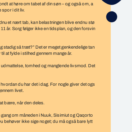
 ondt at høre om tabet af din søn – og også om, a
por i dit liv.
dnu et nært tab, kan belastningen blive endnu stø
11 år. Sorg følger ikke en tidsplan, og den forsvin
eg stadig så træt?”
Det er meget genkendelige tan
 til at fylde i stilhed gennem mange år.
 som udmattelse, tomhed og manglende livsmod. Det
hvordan du har det i dag. For nogle giver det ogs
gennem livet.
 at bære, når den deles.
rg én gang om måneden i Nuuk, Sisimiut og Qaqorto
u behøver ikke sige noget; du må også bare lytt