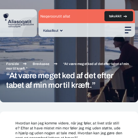
Neqeroorutit allat
takukkit
Kalaallisut
Men
Forside
Brevkasse
“At være meget ked af det efter tabet af min
mor til kræft.”
“At være meget ked af det efter
tabet af min mor til kræft.”
“At
være
Hvordan kan jeg komme videre, når jeg føler, at livet står still
e? Efter at have mistet min mor føler jeg mig uden støtte, ude
meget
n hjælp og uden nogen at tale med. Hvordan kan jeg gøre den