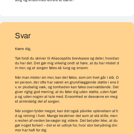
ked
sorg og ensomhed lettere at bære?”
af
det
efter
tabet
Svar
af
min
Kære dig,
mor
Tak fordi du skriver til Aliasoqatits brevkasse og deler, hvordan
til
du har det. Det gør mig virkelig ondt at høre, at du har mistet d
kræft.”
in mor, og at sorgen føles så tung og ensom.
Når man mister sin mor, kan det føles, som om livet går i stå. D
en person, der ofte har været en grundlæggende støtte i ens li
v, er pludselig væk, og tomheden kan føles overvældende. Det
giver rigtig god mening, at du føler dig uden støtte, uden hjæl
p og uden nogen at tale med. Ensomhed er desværre en meg
et almindelig del af sorgen.
Når sorgen fylder meget, kan det også påvirke oplevelsen af ti
d og retning i livet. Mange beskriver det som at stå stille, men
s resten af verden bevæger sig videre. Det betyder ikke, at du
gør noget forkert – det er et udtryk for, hvor stor betydning din
mor har haft for dig