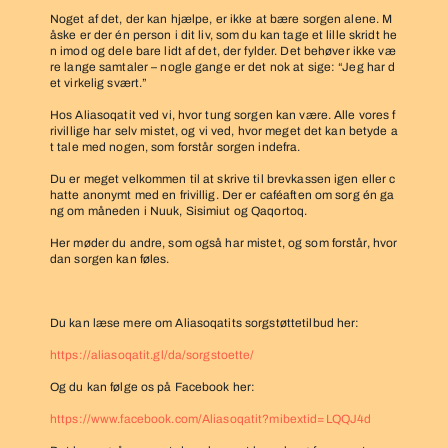
Noget af det, der kan hjælpe, er ikke at bære sorgen alene. M
åske er der én person i dit liv, som du kan tage et lille skridt he
n imod og dele bare lidt af det, der fylder. Det behøver ikke væ
re lange samtaler – nogle gange er det nok at sige: “Jeg har d
et virkelig svært.”
Hos Aliasoqatit ved vi, hvor tung sorgen kan være. Alle vores f
rivillige har selv mistet, og vi ved, hvor meget det kan betyde a
t tale med nogen, som forstår sorgen indefra.
Du er meget velkommen til at skrive til brevkassen igen eller c
hatte anonymt med en frivillig. Der er caféaften om sorg én ga
ng om måneden i Nuuk, Sisimiut og Qaqortoq.
Her møder du andre, som også har mistet, og som forstår, hvor
dan sorgen kan føles.
Du kan læse mere om Aliasoqatits sorgstøttetilbud her:
https://aliasoqatit.gl/da/sorgstoette/
Og du kan følge os på Facebook her:
https://www.facebook.com/Aliasoqatit?mibextid=LQQJ4d