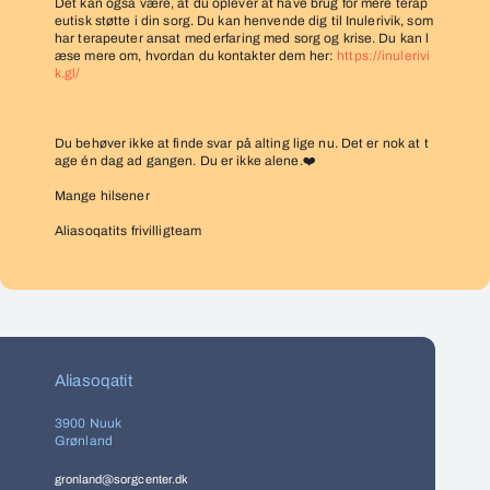
Det kan også være, at du oplever at have brug for mere terap
eutisk støtte i din sorg. Du kan henvende dig til Inulerivik, som
har terapeuter ansat med
erfaring med sorg og krise. Du kan l
æse mere om, hvordan du kontakter dem her:
https://inulerivi
k.gl/
Du behøver ikke at finde svar på alting lige nu. Det er nok at t
age én dag ad gangen. Du er ikke alene.
❤
Mange hilsener
Aliasoqatits frivilligteam
Aliasoqatit
3900 Nuuk
Grønland
gronland@sorgcenter.dk