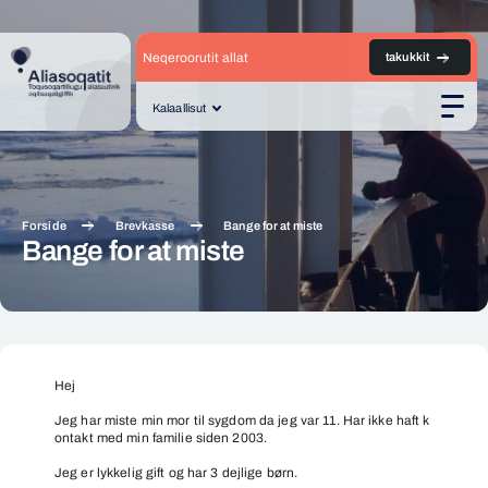
Neqeroorutit allat
takukkit
Kalaallisut
Men
Forside
Brevkasse
Bange for at miste
Bange for at miste
Bange
for
Hej
at
Jeg har miste min mor til sygdom da jeg var 11. Har ikke haft k
miste
ontakt med min familie siden 2003.
Jeg er lykkelig gift og har 3 dejlige børn.