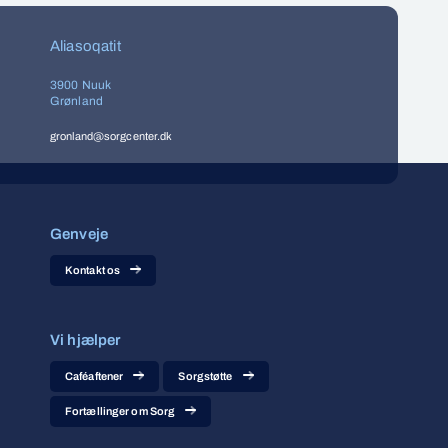
Aliasoqatit
3900 Nuuk
Grønland
gronland@sorgcenter.dk
Genveje
Kontakt os
Vi hjælper
Caféaftener
Sorgstøtte
Fortællinger om Sorg