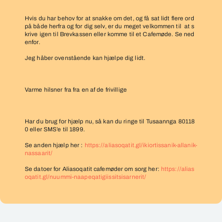
Hvis du har behov for at snakke om det, og få sat lidt flere ord
på både herfra og for dig selv, er du meget velkommen til at s
krive igen til Brevkassen eller komme til et Cafemøde. Se ned
enfor.
Jeg håber ovenstående kan hjælpe dig lidt.
Varme hilsner fra fra en af de frivillige
Har du brug for hjælp nu, så kan du ringe til Tusaannga 80118
0 eller SMS’e til 1899.
Se anden hjælp her :
https://aliasoqatit.gl/ikiortissanik-allanik-
nassaarit/
Se datoer for Aliasoqatit cafemøder om sorg her:
https://alias
oqatit.gl/nuummi-naapeqatigiissitsisarnerit/