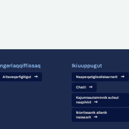
Ingerlaqqiffissaq
Ikiuuppugut
Attaveqarfigitigut
Naapeqatigiissitsisarnerit
Chatti
Kajumissutsiminnik sulisut
naapikkit
Ikiortissanik allanik
nassaarit