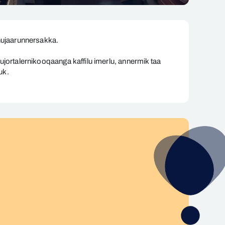
nujaarunnersakka.
ortalernikooqaanga kaffilu imerlu, annermik taa
uk.