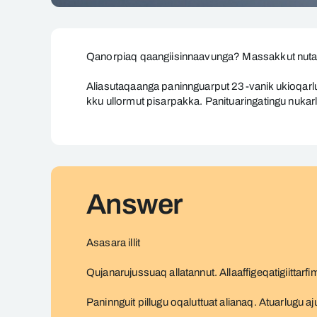
Paninnguara
immami
Qanorpiaq qaangiisinnaavunga? Massakkut nutakk
ajunaarnikuuvoq
Aliasutaqaanga paninnguarput 23-vanik ukioqarlu
2022-
kku ullormut pisarpakka. Panituaringatingu nukar
mi
sep
2-
ani.
Answer
Asasara illit
Qujanarujussuaq allatannut. Allaaffigeqatigiittarf
Paninnguit pillugu oqaluttuat alianaq. Atuarlugu