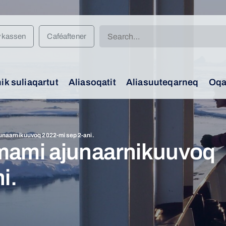
Search
vkassen
Caféaftener
for:
k suliaqartut
Aliasoqatit
Aliasuuteqarneq
Oqa
naarnikuuvoq 2022-mi sep 2-ani.
mami ajunaarnikuuvoq
i.