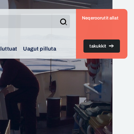
Neqeroorutit allat
Search
takukkit
luttuat
Uagut pilluta