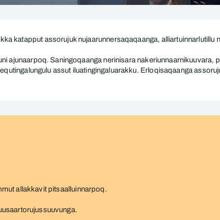
a katapput assorujuk nujaarunnersaqaqaanga, alliartuinnarlutillu 
ni ajunaarpoq. Saningoqaanga nerinisara nakeriunnaarnikuuvara, puj
lequtingalungulu assut iluatingingaluarakku. Erloqisaqaanga assoruj
immut allakkavit pitsaalluinnarpoq.
 ajuusaartorujussuuvunga.