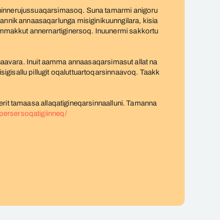
anninnerujussuaqarsimasoq. Suna tamarmi anigoru
nik annaasaqarlunga misiginikuunngilara, kisia
mmakkut annernartiginersoq. Inuunermi sakkortu
innaavara. Inuit aamma annaasaqarsimasut allat na
gisallu pillugit oqaluttuartoqarsinnaavoq. Taakk
erit tamaasa allaqatigineqarsinnaalluni. Tamanna
apersersoqatigiinneq/