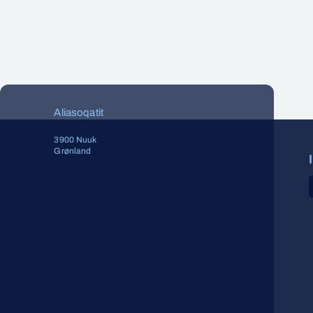
Aliasoqatit
3900 Nuuk
Grønland