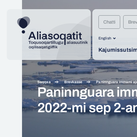
Chatti
Bre
English
Kajumissutsimi
Saqqaa
Brevkasse
Paninnguara immami aju
Paninnguara im
2022-mi sep 2-an