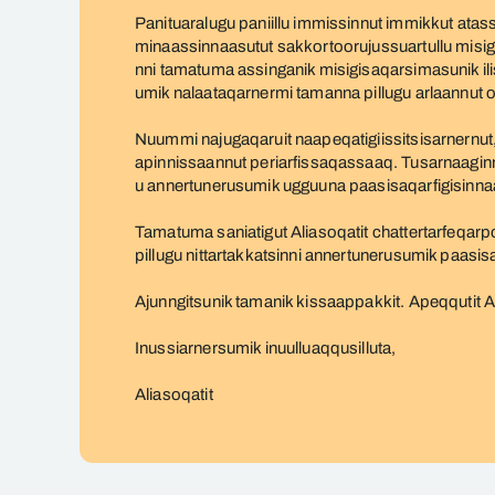
Panituaralugu paniillu immissinnut immikkut at
minaassinnaasutut sakkortoorujussuartullu misi
nni tamatuma assinganik misigisaqarsimasunik i
umik nalaataqarnermi tamanna pillugu arlaannut 
Nuummi najugaqaruit naapeqatigiissitsisarnernut,
apinnissaannut periarfissaqassaaq. Tusarnaaginna
u annertunerusumik ugguuna paasisaqarfigisinnaa
Tamatuma saniatigut Aliasoqatit chattertarfeqarp
pillugu nittartakkatsinni annertunerusumik paasi
Ajunngitsunik tamanik kissaappakkit
. Apeqqutit A
Inussiarnersumik inuulluaqqusilluta,
Aliasoqatit