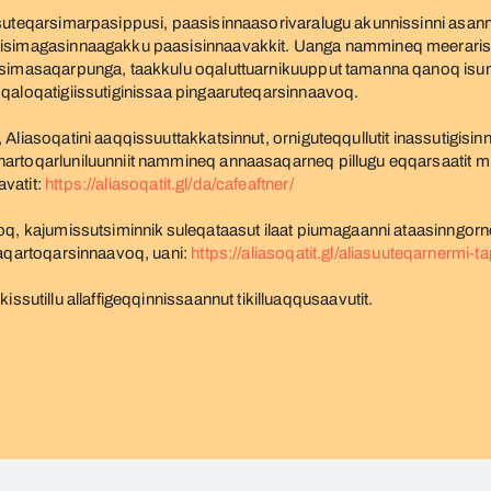
assuteqarsimarpasippusi, paasisinnaasorivaralugu akunnissinni as
gisimagasinnaagakku paasisinnaavakkit. Uanga nammineq meerarisan
lisimasaqarpunga, taakkulu oqaluttuarnikuupput tamanna qanoq isu
oqaloqatigiissutiginissaa pingaaruteqarsinnaavoq.
 Aliasoqatini aaqqissuuttakkatsinnut, orniguteqqullutit inassutigis
rtoqarluniluunniit nammineq annaasaqarneq pillugu eqqarsaatit misi
vatit:
https://aliasoqatit.gl/da/cafeaftner/
oq, kajumissutsiminnik suleqataasut ilaat piumagaanni ataasinngorn
saqartoqarsinnaavoq, uani:
https://aliasoqatit.gl/aliasuuteqarnermi-t
kissutillu allaffigeqqinnissaannut tikilluaqqusaavutit.