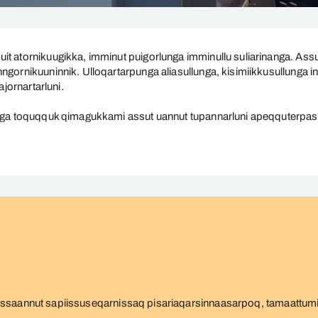
 atornikuugikka, imminut puigorlunga imminullu suliarinanga. Assut
gornikuuninnik. Ulloqartarpunga aliasullunga, kisimiikkusullunga in
ajornartarluni.
iga toquqquk qimagukkami assut uannut tupannarluni apeqquterpassui
ginissaannut sapiissuseqarnissaq pisariaqarsinnaasarpoq, tamaattumi