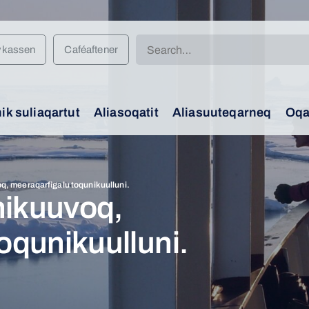
Search
vkassen
Caféaftener
for:
k suliaqartut
Aliasoqatit
Aliasuuteqarneq
Oqa
, meeraqarfigalu toqunikuulluni.
nikuuvoq,
oqunikuulluni.