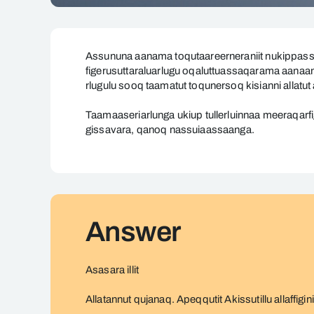
Aanaga
toqutaanikuuvoq,
Assununa aanama toqutaareerneraniit nukippassuit
meeraqarfigalu
figerusuttaraluarlugu oqaluttuassaqarama aanaann
rlugulu sooq taamatut toqunersoq kisianni allatut 
toqunikuulluni.
Taamaaseriarlunga ukiup tullerluinnaa meeraqarf
gissavara, qanoq nassuiaassaanga.
Answer
Asasara illit
Allatannut qujanaq. Apeqqutit Akissutillu allaffi