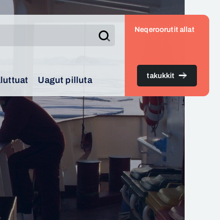
Neqeroorutit allat
Search
takukkit
luttuat
Uagut pilluta