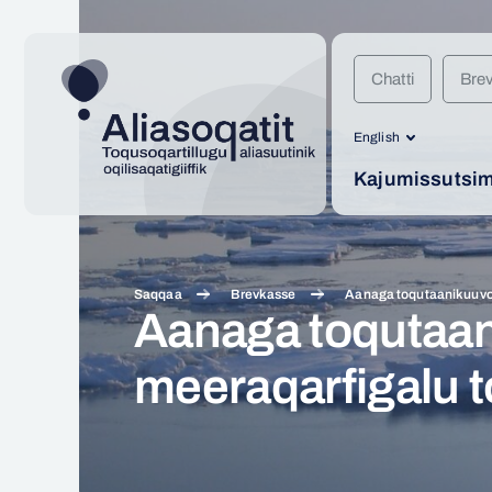
Chatti
Bre
English
Kajumissutsimi
Saqqaa
Brevkasse
Aanaga toqutaanikuuvoq
Aanaga toqutaa
meeraqarfigalu t