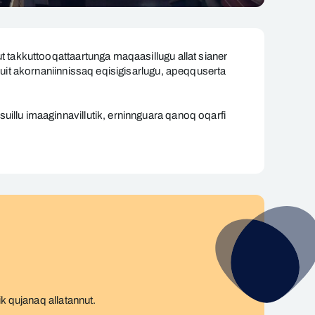
 takkuttooqattaartunga maqaasillugu allat sianer
uit akornaniinnissaq eqisigisarlugu, apeqquserta
llu imaaginnavillutik, erninnguara qanoq oqarfi
k qujanaq allatannut.