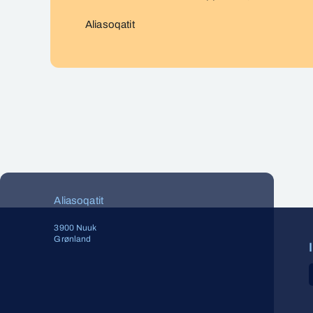
Aliasoqatit
Aliasoqatit
3900 Nuuk
Grønland