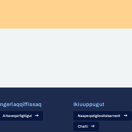
Ingerlaqqiffissaq
Ikiuuppugut
Attaveqarfigitigut
Naapeqatigiissitsisarnerit
Chatti