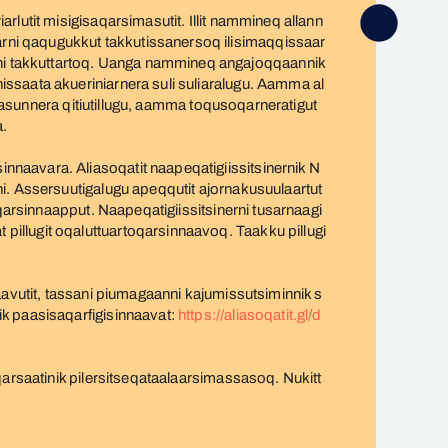
lutit misigisaqarsimasutit. Illit nammineq allann
luinnarni qaqugukkut takkutissanersoq ilisimaqqissaar
i takkuttartoq. Uanga nammineq angajoqqaannik
ssaata akueriniarnera suli suliaralugu. Aamma al
liasunnera qitiutillugu, aamma toqusoqarneratigut
a.
naavara. Aliasoqatit naapeqatigiissitsinernik N
i. Assersuutigalugu apeqqutit ajornakusuulaartut
qarsinnaapput. Naapeqatigiissitsinerni tusarnaagi
illugit oqaluttuartoqarsinnaavoq. Taakku pillugi
aavutit, tassani piumagaanni kajumissutsiminnik s
k paasisaqarfigisinnaavat:
https://aliasoqatit.gl/d
qarsaatinik pilersitseqataalaarsimassasoq. Nukitt