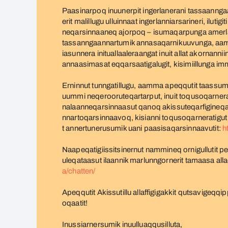
Paasinarpoq inuunerpit ingerlanerani tassaanngaan
erit malillugu ulluinnaat ingerlanniarsarineri, ilut
neqarsinnaaneq ajorpoq – isumaqarpunga amerla
tassanngaannartumik annasaqarnikuuvunga, aammal
iasunnera inituallaaleraangat inuit allat akornan
annaasimasat eqqarsaatigalugit, kisimiillunga im
Erninnut tunngatillugu, aamma apeqqutit taassum
uummi neqerooruteqartarput, inuit toqusoqarnerat
nalaanneqarsinnaasut qanoq akissuteqarfigineqarsi
nnartoqarsinnaavoq, kisianni toqusoqarneratigut
t annertunerusumik uani paasisaqarsinnaavutit:
h
Naapeqatigiissitsinernut nammineq ornigullutit p
uleqataasut ilaannik marlunngornerit tamaasa al
a/chatten/
Apeqqutit Akissutillu allaffigigakkit qutsavigeq
oqaatit!
Inussiarnersumik inuulluaqqusilluta,