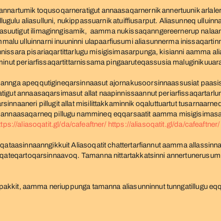
nartumik toqusoqarneratigut annaasaqarnernik annertuunik arlaleriar
igitillugulu aliasulluni, nukippassuarnik atuiffiusarput. Aliasunneq ul
suutigut ilimaginngisamik, aamma nukissaqanngereernerup nalaan
u ulluinnarni inuuninni ulapaarfiusumi aliasunnerma inissaqartinni
niinnissara pisariaqartittarlugu misigisimasarpunga, kisianni aamma a
minut periarfissaqartittarnissama pingaaruteqassusia maluginikuuar
annga apeqqutigineqarsinnaasut ajornakusoorsinnaassusiat paasisin
igut annaasaqarsimasut allat naapinnissaannut periarfissaqartarlun
nnaaneri pillugit allat misilittakkaminnik oqaluttuartut tusarnaarne
 annaasaqarneq pillugu nammineq eqqarsaatit aamma misigisimasat p
ttps://aliasoqatit.gl/da/cafeaftner/
https://aliasoqatit.gl/da/cafeaftner/
eqataasinnaanngikkuit Aliasoqatit chattertarfiannut aamma allassinn
laqateqartoqarsinnaavoq. Tamanna nittartakkatsinni annertunerusumi
qippakkit, aamma neriuppunga tamanna aliasunninnut tunngatillugu eq