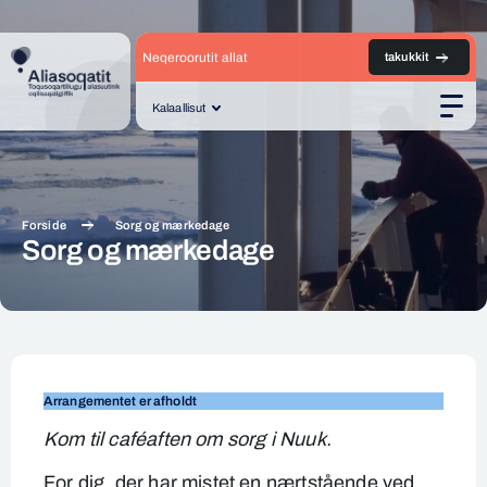
Neqeroorutit allat
takukkit
Kalaallisut
Men
Forside
Sorg og mærkedage
Sorg og mærkedage
Sorg
og
Arrangementet er afholdt
mærkedage
Kom til caféaften om sorg i Nuuk.
For dig, der har mistet en nærtstående ved