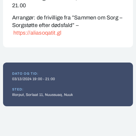
21.00
Arrangør: de frivillige fra ”Sammen om Sorg –
Sorgstøtte efter dødsfald” –
https://aliasoqatit.gl
DATO OG TID:
03/13/2024 19:00 - 21:00
STED:
Illorput, Sorlaat 11, Nuussuaq, Nuuk