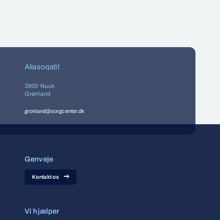
Aliasoqatit
3900 Nuuk
Grønland
gronland@sorgcenter.dk
Genveje
Kontakt os
Vi hjælper