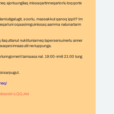
eq ajortuungilaq inissaqartinneqartorlu toqqorte
llarniutigalugit, soorlu, massakkut qanoq ippit? Im
uteqarluni oqaasinnguinissaq aamma nalunartarm
laquttanut nukittuniarneq tapersersuinerlu anner
uusaqarsinnaasutit neriuppunga.
lunngornerit tamaasa nal. 19:00-imiit 21:00 tung
sisarpugut.
nneq/
?mibextid=LQQJ4d