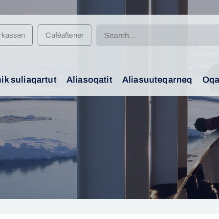
Search
vkassen
Caféaftener
for:
k suliaqartut
Aliasoqatit
Aliasuuteqarneq
Oqa