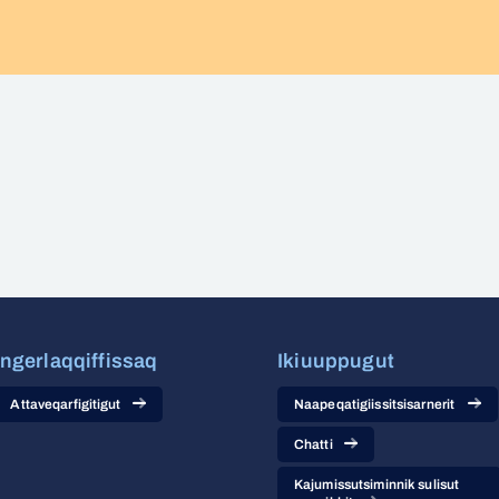
Ingerlaqqiffissaq
Ikiuuppugut
Attaveqarfigitigut
Naapeqatigiissitsisarnerit
Chatti
Kajumissutsiminnik sulisut