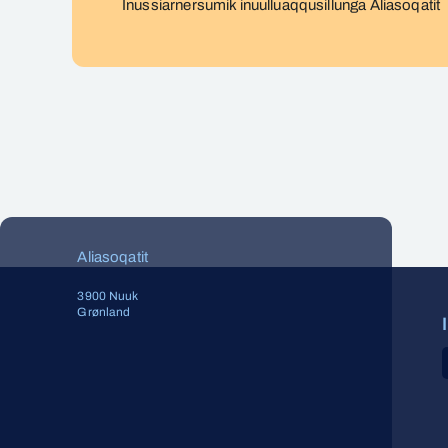
Inussiarnersumik inuulluaqqusillunga Aliasoqatit
Aliasoqatit
3900 Nuuk
Grønland