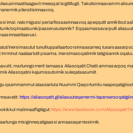
usinnaatitaagavit meeqqat isigitillugit. Takutisinnaavammi alisunn
manermik pilersitisinnaavoq.
ssi imal. nalornigussi periarfissaasinnaavoq apeqqutit annikitsut aa
kattunik/oqimaatsunik/paaserusutannik? Eqqaamassavarpulli aliasu
maasinnaatitaavusi.
ut/inersimasutut tunulliuppallaartoorsinnaasarneq tusarsaasarpoq i
 imminut naalaarlutit pisarina. Inersimasoqatinnik tatigisannik oqal
avutit, marlunngornerit tamaasa Aliasoqatit Chatti ammasarpoq mar
umik Aliasoqatini kajumissutsimik suleqataasumiit.
ugu qaammammut ataasiarluta Nuummi Qaqortumilu naapeqatigiissit
nnaavatit:
https://aliasoqatit.gl/aliasuuteqarnermi-tapersersoqatigii
ookikkut malinnaaffigitigut:
https://www.facebook.com/Aliasoqatit
arlunga misiginneqatigaassi annaasaqarnissinnik.