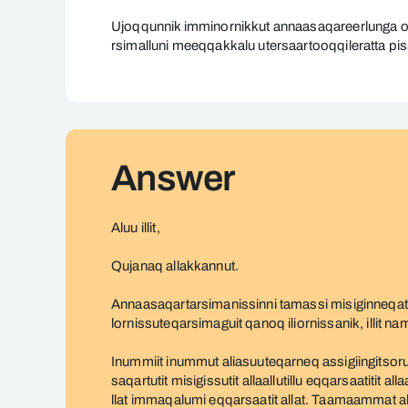
Imminorneq
Ujoqqunnik imminornikkut annaasaqareerlunga oq
rsimalluni meeqqakkalu utersaartooqqileratta pi
Answer
Aluu illit,
Qujanaq allakkannut.
Annaasaqartarsimanissinni tamassi misiginneqati
lornissuteqarsimaguit qanoq iliornissanik, illit nam
Inummiit inummut aliasuuteqarneq assigiingitsor
saqartutit misigissutit allaallutillu eqqarsaatitit
llat immaqalumi eqqarsaatit allat. Taamaammat alia