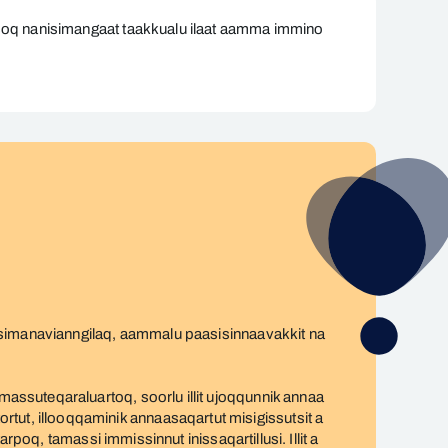
asoq nanisimangaat taakkualu ilaat aamma immino
aasimanavianngilaq, aammalu paasisinnaavakkit na
ssuteqaraluartoq, soorlu illit ujoqqunnik annaa
rtortut, illooqqaminik annaasaqartut misigissutsit a
poq, tamassi immissinnut inissaqartillusi. Illit a