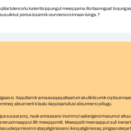
iliartulersorlu kalerritsippungut meeqqama illortaannguat toqung
ssusuikkut periusissannik siunnersorsinnaavisinga.?
gaassi. Ilaquttamik annaasaqaqattaarluni akulikitsumik oqitsuinn
mineq alisunnerit kiisalu ilaqutaariullusi alisunnersi pillugu.
ujussuusarpoq, naak annaasarsi inummut aaliangersimasumut attuuma
 allaanerusinnaapput illit meeqqanniit. Meeqqatit meeraapput suli ineria
suuteqarnissinni ataqatigiinissarsi ikioqatigiinissaq pingaaruteqartar