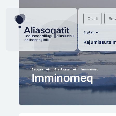
Chatti
Bre
English
Kajumissutsimi
Saqqaa
Brevkasse
Imminorneq
Imminorneq