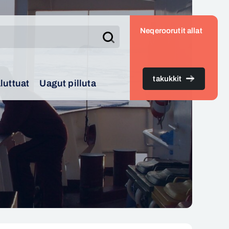
Neqeroorutit allat
Search
takukkit
luttuat
Uagut pilluta