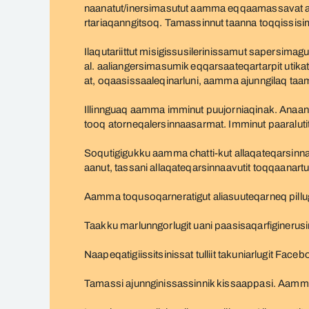
naanatut/inersimasutut aamma eqqaamassavat alias
rtariaqanngitsoq. Tamassinnut taanna toqqissisi
Ilaqutariittut misigissusilerinissamut sapersimagu
al. aaliangersimasumik eqqarsaateqartarpit uti
at, oqaasissaaleqinarluni, aamma ajunngilaq taa
Illinnguaq aamma imminut puujorniaqinak. Anaanat
tooq atorneqalersinnaasarmat. Imminut paaralutit
Soqutigigukku aamma chatti-kut allaqateqarsinna
aanut, tassani allaqateqarsinnaavutit toqqaanart
Aamma toqusoqarneratigut aliasuuteqarneq pill
Taakku marlunngorlugit uani paasisaqarfiginerusi
Naapeqatigiissitsinissat tulliit takuniarlugit Faceb
Tamassi ajunnginissassinnik kissaappasi. Aamma