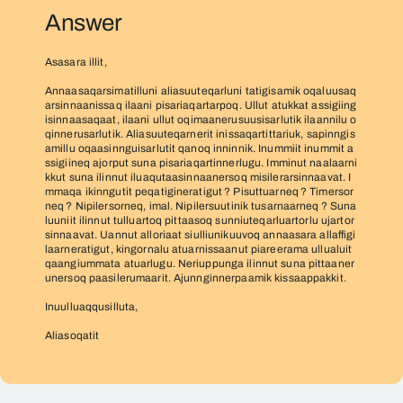
Answer
Asasara illit,
Annaasaqarsimatilluni aliasuuteqarluni tatigisamik oqaluusaq
arsinnaanissaq ilaani pisariaqartarpoq. Ullut atukkat assigiing
isinnaasaqaat, ilaani ullut oqimaanerusuusisarlutik ilaannilu o
qinnerusarlutik. Aliasuuteqarnerit inissaqartittariuk, sapinngis
amillu oqaasinnguisarlutit qanoq inninnik. Inummiit inummit a
ssigiineq ajorput suna pisariaqartinnerlugu. Imminut naalaarni
kkut suna ilinnut iluaqutaasinnaanersoq misilerarsinnaavat. I
mmaqa ikinngutit peqatigineratigut ? Pisuttuarneq ? Timersor
neq ? Nipilersorneq, imal. Nipilersuutinik tusarnaarneq ? Suna
luuniit ilinnut tulluartoq pittaasoq sunniuteqarluartorlu ujartor
sinnaavat. Uannut alloriaat siulliunikuuvoq annaasara allaffigi
laarneratigut, kingornalu atuarnissaanut piareerama ullualuit
qaangiummata atuarlugu. Neriuppunga ilinnut suna pittaaner
unersoq paasilerumaarit. Ajunnginnerpaamik kissaappakkit.
Inuulluaqqusilluta,
Aliasoqatit