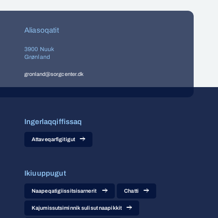
Aliasoqatit
3900 Nuuk
Grønland
gronland@sorgcenter.dk
Ingerlaqqiffissaq
Attaveqarfigitigut
Ikiuuppugut
Naapeqatigiissitsisarnerit
Chatti
Kajumissutsiminnik sulisut naapikkit