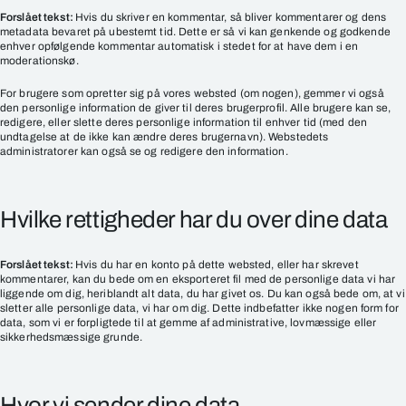
Forslået tekst:
Hvis du skriver en kommentar, så bliver kommentarer og dens
metadata bevaret på ubestemt tid. Dette er så vi kan genkende og godkende
enhver opfølgende kommentar automatisk i stedet for at have dem i en
moderationskø.
For brugere som opretter sig på vores websted (om nogen), gemmer vi også
den personlige information de giver til deres brugerprofil. Alle brugere kan se,
redigere, eller slette deres personlige information til enhver tid (med den
undtagelse at de ikke kan ændre deres brugernavn). Webstedets
administratorer kan også se og redigere den information.
Hvilke rettigheder har du over dine data
Forslået tekst:
Hvis du har en konto på dette websted, eller har skrevet
kommentarer, kan du bede om en eksporteret fil med de personlige data vi har
liggende om dig, heriblandt alt data, du har givet os. Du kan også bede om, at vi
sletter alle personlige data, vi har om dig. Dette indbefatter ikke nogen form for
data, som vi er forpligtede til at gemme af administrative, lovmæssige eller
sikkerhedsmæssige grunde.
Hvor vi sender dine data