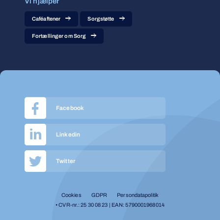
Vi hjælper
Caféaftener
Sorgstøtte
Fortællinger om Sorg
Facebook
Linkedin
Twitter
Cookies
GDPR
Persondatapolitik
• CVR-nr.: 25 30 08 23 | EAN: 5790001968014