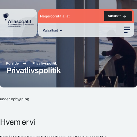
Neqeroorutit allat
takukkit
Kalaallisut
Men
Forside
Privatlivspolitik
Privatlivspolitik
under opbygning
Privatlivspolitik
Hvem er vi