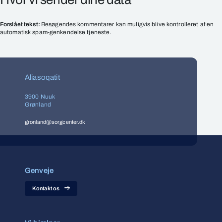
Forslået tekst:
Besøgendes kommentarer kan muligvis blive kontrolleret af en
automatisk spam-genkendelse tjeneste.
Aliasoqatit
3900 Nuuk
Grønland
gronland@sorgcenter.dk
Genveje
Kontakt os