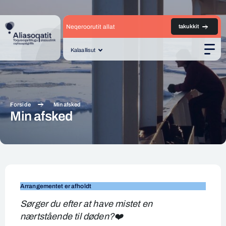
Neqeroorutit allat
takukkit
Kalaallisut
Men
Forside
Min afsked
Min afsked
Min
afsked
Arrangementet er afholdt
Sørger du efter at have mistet en
nærtstående til døden?
❤️