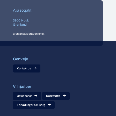
Aliasoqatit
3900 Nuuk
Grønland
gronland@sorgcenter.dk
Genveje
Kontakt os
Vi hjælper
Caféaftener
Sorgstøtte
Fortællinger om Sorg