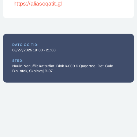
https://aliasoqatit.gl
DATO OG TID:
08/27/2025 19:00 - 21:00
STED:
Nuuk: Neriuffiit Kattuffiat, Blok 6-003 & Qaqortoq: Det Gule
Bibliotek, Skolevej B-97