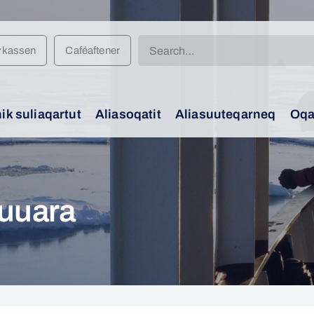
Search
vkassen
Caféaftener
for:
k suliaqartut
Aliasoqatit
Aliasuuteqarneq
Oqa
uuara