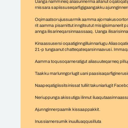
Uanga nammineq aliasunnerma allanut oqaloqatigii
rnissara sapiissuseqarfigigaangakku ajunnginneru
Oqimaatsorujussuarmik aamma ajornakusoortoruju
rit aamma pisarnittut inngitsutut misigisimaneri
annga ilisarineqarsinnaassaaq. Uanga ilisarisinna
Kinaassusersi oqaatiginngilluinnarlugu Aliasoq
21-p tungaanut chatteqateqarsinnaavusi. Immaqa ui
Aamma toqusoqarneratigut aliasuuteqarneq pill
Taakku marlunngorlugit uani paasisaqarfiginerusi
Naapeqatigiissitsinissat tulliit takuniarlugit Faceb
Neriuppunga akissutiga ilinnut iluaqutaasinnaass
Ajunnginnerpaamik kissaappakkit.
Inussiarnersumik inuulluaqqusilluta