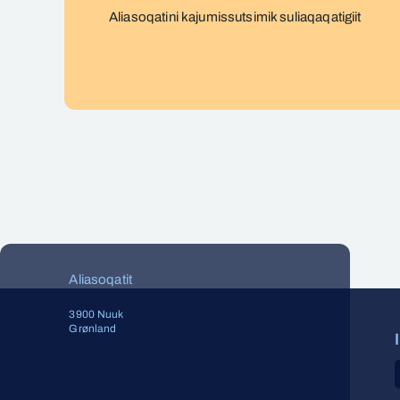
Aliasoqatini kajumissutsimik suliaqaqatigiit
Aliasoqatit
3900 Nuuk
Grønland