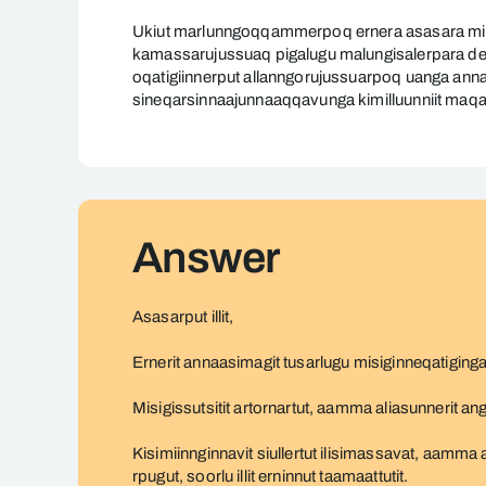
Ernera
annaanikuuara
Ukiut marlunngoqqammerpoq ernera asasara mi 
kamassarujussuaq pigalugu malungisalerpara depr
oqatigiinnerput allanngorujussuarpoq uanga an
sineqarsinnaajunnaaqqavunga kimilluunniit maqa
Answer
Asasarput illit,
Ernerit annaasimagit tusarlugu misiginneqatiging
Misigissutsitit artornartut, aamma aliasunnerit an
Kisimiinnginnavit siullertut ilisimassavat, aam
rpugut, soorlu illit erninnut taamaattutit.