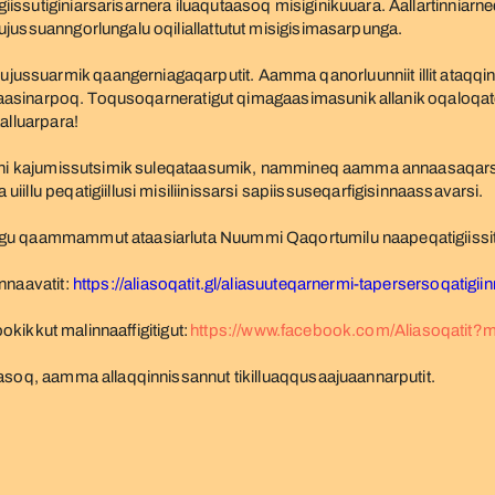
ssutiginiarsarisarnera iluaqutaasoq misiginikuuara. Aallartinniarn
jussuanngorlungalu oqiliallattutut misigisimasarpunga.
ssuarmik qaangerniagaqarputit. Aamma qanorluunniit illit ataqqina
t paasinarpoq. Toqusoqarneratigut qimagaasimasunik allanik oqaloqa
alluarpara!
atini kajumissutsimik suleqataasumik, nammineq aamma annaasaqars
illu peqatigiillusi misiliinissarsi sapiissuseqarfigisinnaassavarsi.
ugu qaammammut ataasiarluta Nuummi Qaqortumilu naapeqatigiissit
nnaavatit:
https://aliasoqatit.gl/aliasuuteqarnermi-tapersersoqatigii
ookikkut malinnaaffigitigut:
https://www.facebook.com/Aliasoqatit
asoq, aamma allaqqinnissannut tikilluaqqusaajuaannarputit.