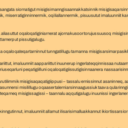
ngata siornatigut misigisimanngisaannakkatsinnik misigisaqarsi
, miserratiginninnermik, oqiliallannermik, pisuusutut imaluunniit kan
liasuttut oqaloqatiginiarnerat ajornakusoortorujussuusoq misigisin
ttarnerput pissutigalugu.
oqaloqateqartarninnut tunngatillugu tamanna misigisarsimarpasikk
utariittut, imaluunniit aappariittut inuunerup ingerlateqqinnissaa n
useqarluni peqatigiilluni oqaloqatigiissutigisinnaanera nassaarisin
ingaarutilimmik misigisaqaqatigiippusi – tassalu ernissinnut asaninne
asunnersi misilillugu oqaasertalerniarsinnaagussiuk taava qularinngi
teqarneq misigissagissi – taannalu aqqutigalugu inuunissi ingerl
nngutinnut, imaluunniit allamut ilisarisimalluakkannut ikiortissarsi