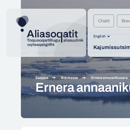
Chatti
Bre
English
Kajumissutsimi
Saqqaa
Brevkasse
Ernera annaanikuuara
Ernera annaanik