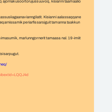
eq ajornakusoortorujussuuvoq, kisianni taamaalio
ssusiiagaanavianngilatit. Kisianni aalassaqqane
teqarnissamik periarfissarsiguit tamanna taakkun
imasumik, marlunngornerit tamaasa nal. 19-imiit
sisarpugut.
nneq/
?mibextid=LQQJ4d