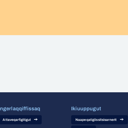
Ingerlaqqiffissaq
Ikiuuppugut
Attaveqarfigitigut
Naapeqatigiissitsisarnerit