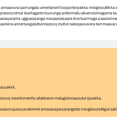
annaavara qamungalu amerlanerit toqqorterpakka misigissuttikk
essionimut iisartagartortuuvunga anilermallu akuersisimagama taa
naasaqarama ugguaqaanga maqaaseqaara ikiortuarmaga paasisinnas
asinera annertusigaluttuinnarpoq inuttut naleqassusera tammaavar
aarpakkit.
gisooq kiserliornerillu allakkanni malugisinnaasutut ippakka.
ma asasorujussuusatsinnik annaasaqaraarangatta misigissutsitiigut 