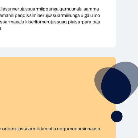
a aliasunnerujussuarmiippunga qamuunalu aamma
manili peqqissiminerujussuarmiillunga uigalu ino
sarmagalu kiserliornerujussuaq pigisarpara paa
a
sakkortoorujussuarmik tamatta eqqorneqarsinnaasa