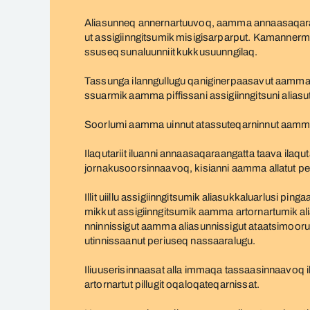
Aliasunneq annernartuuvoq, aamma annaasaqaraa
ut assigiinngitsumik misigisarparput. Kamannermik
ssuseq
sunaluunniit
kukkusuunngilaq.
Tassunga ilanngullugu qaniginerpaasavut aamma a
ssuarmik aamma piffissani assigiinngitsuni aliasu
Soorlumi aamma uinnut atassuteqarninnut aamma 
Ilaqutariit iluanni annaasaqaraangatta taava ilaq
jornakusoorsinnaavoq, kisianni aamma allatut peri
Illit uiillu assigiinngitsumik aliasukkaluarlusi p
mikkut assigiinngitsumik aamma artornartumik ali
nninnissigut aamma aliasunnissigut ataatsimooru
utinnissaanut periuseq nassaaralugu.
Iliuuserisinnaasat alla immaqa tassaasinnaavoq iki
artornartut pillugit oqaloqateqarnissat.