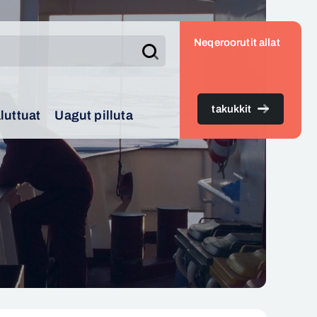
Neqeroorutit allat
Search
takukkit
luttuat
Uagut pilluta