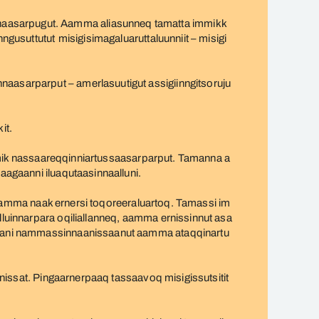
nnaasarpugut. Aamma aliasunneq tamatta immikk
ngusuttutut misigisimagaluaruttaluunniit – misigi
naasarparput – amerlasuutigut assigiinngitsoruju
it.
utaamik nassaareqqinniartussaasarparput. Tamanna a
naagaanni iluaqutaasinnaalluni.
q, aamma naak ernersi toqoreeraluartoq. Tamassi im
lluinnarpara oqiliallanneq, aamma ernissinnut asa
anerani nammassinnaanissaanut aamma ataqqinartu
ornissat. Pingaarnerpaaq tassaavoq misigissutsitit